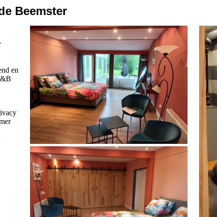
 de Beemster
r
end en
 B&B
rivacy
omer