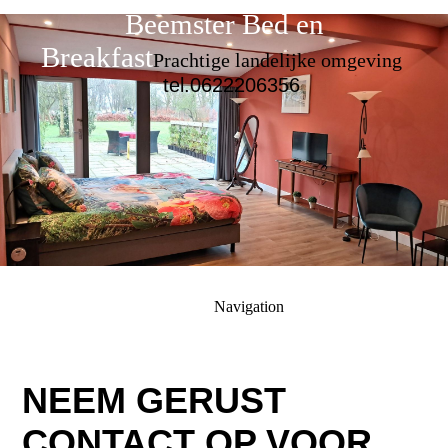
Beemster Bed en
Breakfast
Prachtige landelijke omgeving
tel.0622206356
Navigation
NEEM GERUST
CONTACT OP VOOR